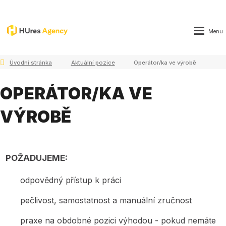
Rozbale
Vyhledává
menu
Úvodní stránka
Aktuální pozice
Operátor/ka ve výrobě
OPERÁTOR/KA VE
VÝROBĚ
POŽADUJEME:
odpovědný přístup k práci
pečlivost, samostatnost a manuální zručnost
praxe na obdobné pozici výhodou - pokud nemáte