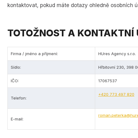
kontaktovat, pokud máte dotazy ohledně osobních úd
TOTOŽNOST A KONTAKTNÍ 
Firma / jméno a příjmení:
HUres Agency s.r.o.
Sídlo:
Hřbitovní 230, 398 0
IČO:
17067537
+420 773 497 820
Telefon:
roman.peterka@hur
E-mail: