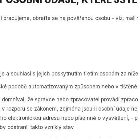
 pracujeme, obraťte se na pověřenou osobu - viz. mail v 
je a souhlasí s jejich poskytnutím třetím osobám za ní
nické podobě automatizovaným způsobem nebo v tiště
 domníval, že správce nebo zpracovatel provádí zpracov
v rozporu se zákonem, zejména jsou-li osobní údaje nep
ho elektronickou adresu nebo písemně o vysvětlení, - p
y odstranil takto vzniklý stav