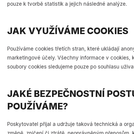
pouze k tvorbě statistik a jejich následné analýze.
JAK VYUŽÍVÁME COOKIES
Používáme cookies třetích stran, které ukládají a
marketingové účely. Všechny informace v cookies, k
soubory cookies sledujeme pouze po souhlasu uživ
JAKÉ BEZPEČNOSTNÍ POST
POUŽÍVÁME?
Poskytovatel přijal a udržuje taková technická a or
změně, zničení či ztrátě, neoprávněným přenosům, k 