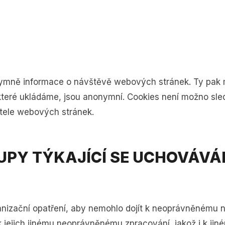
nonymně informace o návštěvě webových stránek. Ty pak
teré ukládáme, jsou anonymní. Cookies není možno sled
atele webových stránek.
UPY TÝKAJÍCÍ SE UCHOVÁVÁ
ganizační opatření, aby nemohlo dojít k neoprávněnému 
jejich jinému neoprávněnému zpracování, jakož i k jiné