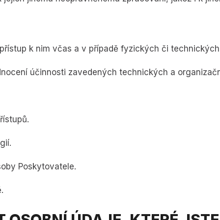
řístup k nim včas a v případě fyzických či technických 
nocení účinnosti zavedených technických a organizační
řístupů.
ií.
soby Poskytovatele.
.
 OSOBNÍ ÚDAJE, KTERÉ JSTE